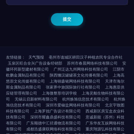
友情链接：
天气预报
亳州市谯城区耕田汉子种植农民专业合作社
玉泉区旺合全兴广告设备经销部
苏州市春晨网络科技有限公司
安
徽环邦新型建材有限公司
广州泛达九州网络科技有限公司
江阴市
欧鹏金属制品有限公司
陕西懒汉罐罐茶文化传播有限公司
上海高
悠崇文化传媒有限公司
上海锦森铭网络科技有限公司
天津市海尔
斯金属制品有限公司
张家界中旅国际旅行社有限公司
上海惠亚供
应链管理有限公司
上海微整形培训学校
上海灵舶生物科技有限公
司
无锡云启新材料有限公司
杭州焕旭信息技术有限公司
杭州焕
旭信息技术有限公司
深圳市爱椒盐网络科技有限公司
北京宇致图
科技有限公司
上海罗拙广告设计有限公司
西咸新区房宝盒农业科
技有限公司
深圳市耀鑫鼎盛科技有限公司
意诚新能（苏州）科技
有限公司
广东顺德中汇径通物流有限公司
广东华友互娱网络科技
有限公司
成都浩盛康联网络科技有限公司
重庆翔源弘科技有限公