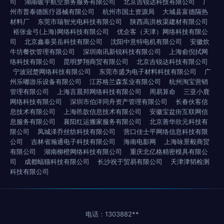
司
湖南暖宇航空票务服务有限公司
北京吉锐达科技有限公司
广
州市普泰德医疗器械有限公司
杭州市国土资源局
大城县富德隔热
材料厂
东莞市瑞智光电科技有限公司
陕西高洪枚渠建材有限公司
裕张金弓(上海)网络科技有限公司
优企客（天津）网络科技有限公
司
北京鑫泰昊岳科技有限公司
沈阳中意特电机有限公司
安徽炊
牛坊餐饮管理有限公司
深圳南讯新锐科技有限公司
上海俞倪拭网
络科技有限公司
昆明梦翔商贸有限公司
北京吉锐达科技有限公司
宁波冠楚网络科技有限公司
东莞市盛为电子材料科技有限公司
广
州乐嘟游乐设备有限公司
江苏格兰森泵业有限公司
杭州淘宝营销
管理有限公司
上海言晨邦网络科技有限公司
周易算命
三亚小鹿
网络科技有限公司
深圳市伯洋同舟资产管理有限公司
长春伙客信
息技术有限公司
上海邑歆信息技术有限公司
安徽宝盆街互联网信
息服务有限公司
襄阳红运搬家服务有限公司
北京善华欣元科技有
限公司
凤城泽乔丝纺科技有限公司
营口佳士平网络信息科技有限
公司
吉林省瀚通电子科技有限公司
海南电影网
上海咏景毅商贸
有限公司
湖南柳橙网络科技有限公司
重庆北亿格精密模具有限公
司
成都蝠猫科技有限公司
长沙祝于贸易有限公司
天津津韬检测
科技有限公司
电话：1303882**